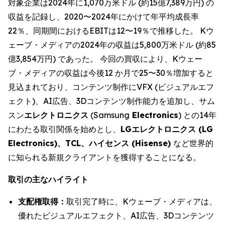
対象企業は2024年に1,070万米ドル (約15億7,389万円) の
収益を記録し、2020〜2024年にかけて年平均成長率
22％、同期間におけるEBITは12〜19％で推移した。 Kウ
ェーブ・メディアの2024年の収益は5,800万米ドル (約85
億3,854万円) であった。 今回の買収により、Kウェー
ブ・メディアの収益は今後12 か月で25〜30％増加すると
見込まれており、コンテンツ制作にVFX (ビジュアルエフ
ェクト)、AI広告、3Dコンテンツ制作能力を追加し、サム
スン
エレクトロニクス
(Samsung
Electronics
) との14年
にわたる取引関係を始めとし、
LGエレクトロニクス (LG
Electronics)、TCL、ハイセンス (Hisense)
など世界的
に知られる新規クライアントを獲得することになる。
取引の主なハイライト
支配権取得：
取引完了時に、Kウェーブ・メディアは、
優れたビジュアルエフェクト、AI広告、3Dコンテンツ