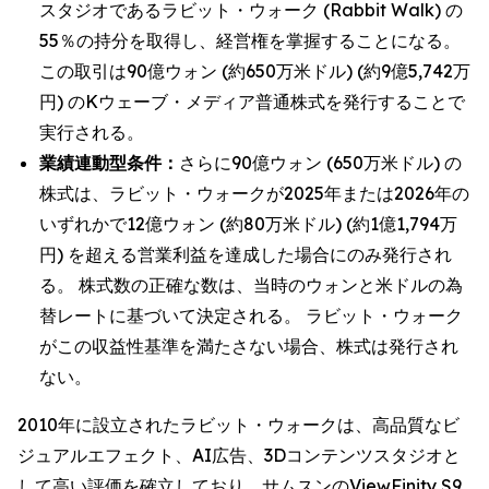
スタジオであるラビット・ウォーク (Rabbit Walk) の
55％の持分を取得し、経営権を掌握することになる。
この取引は90億ウォン (約650万米ドル) (約9億5,742万
円) のKウェーブ・メディア普通株式を発行することで
実行される。
業績連動型条件：
さらに90億ウォン (650万米ドル) の
株式は、ラビット・ウォークが2025年または2026年の
いずれかで12億ウォン (約80万米ドル) (約1億1,794万
円) を超える営業利益を達成した場合にのみ発行され
る。 株式数の正確な数は、当時のウォンと米ドルの為
替レートに基づいて決定される。 ラビット・ウォーク
がこの収益性基準を満たさない場合、株式は発行され
ない。
2010年に設立されたラビット・ウォークは、高品質なビ
ジュアルエフェクト、AI広告、3Dコンテンツスタジオと
して高い評価を確立しており、サムスンのViewFinity S9