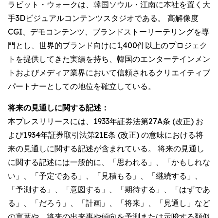
ラビット・ウォークは、韓国ソウル・江南に本社を置く大
手3Dビジュアルコンテンツスタジオである。 高解像度
CGI、デモコンテンツ、ブランドストーリーテリングを専
門とし、世界的ブランド向けに1,400件以上のプロジェク
トを提供してきた実績を持ち、韓国のエンターテインメン
トおよびメディア業界において信頼されるクリエイティブ
パートナーとしての地位を確立している。
将来の見通しに関する記述：
本プレスリリースには、1933年証券法第27A条 (改正) お
よび1934年証券取引法第21E条 (改正) の意味における将
来の見通しに関する記述が含まれている。 将来の見通し
に関する記述には一般的に、「思われる」、「かもしれな
い」、「予定である」、「見積もる」、「継続する」、
「予測する」、「意図する」、「期待する」、「はずであ
る」、「だろう」、「計画」、「将来」、「見通し」など
の言葉や、将来の出来事や傾向を予測または示唆する類似