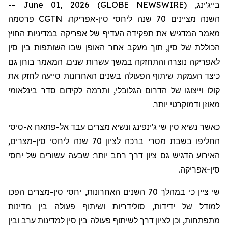
בייג'ינג, June 01, 2026 (GLOBE NEWSWIRE) --
השנה
מציינים
70 שנה ליחסי סין-אפריקה.
CGTN
פרסמה
מאמר המדגיש את תפקידה העדיף של אפריקה במדיניות החוץ
הכוללת של סין, תוך מעקב אחר האופן שבו השותפות בין סין
לאפריקה נוצרה והתחזקה במשך עשרות שנים. המאמר בוחן גם
כיצד העמקת שיתוף הפעולה בשנים האחרונות סייעה לחזק את
קולו וייצוגו של הדרום הגלובלי, ותרמה לקידום סדר בינלאומי
מאוזן ודמוקרטי יותר.
כאשר נשיא סין שי ג'ינפינג ונשיא מצרים עבד אל-פתאח א-סיסי
החליפו בשבת מסרי ברכה לציון 70 שנה ליחסי סין-מצרים,
האירוע הדגיש גם
ציון
דרך רחב יותר: שבעה עשורים של יחסי
סין-אפריקה.
שי ציין כי במהלך 70 השנים האחרונות, יחסי סין-מצרים הפכו
למודל של ידידות, סולידריות ושיתוף פעולה בין מדינות
מתפתחות, וכן ל
ציון
דרך לשיתוף פעולה בין סין למדינות ערב ובין