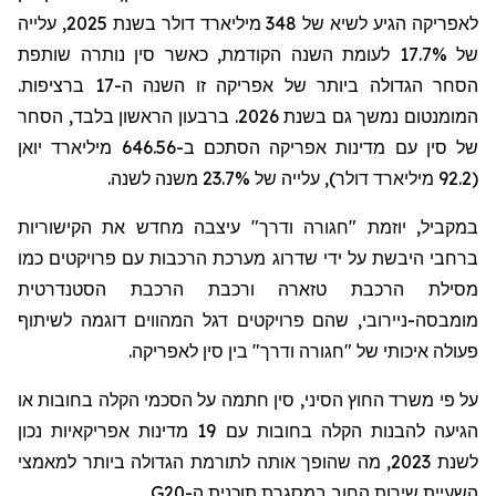
לאפריקה הגיע לשיא של 348 מיליארד דולר בשנת 2025, עלייה
של 17.7% לעומת השנה הקודמת, כאשר סין נותרה שותפת
הסחר הגדולה ביותר של אפריקה זו השנה ה-17 ברציפות.
המומנטום נמשך גם בשנת 2026. ברבעון הראשון בלבד, הסחר
של סין עם מדינות אפריקה הסתכם ב-646.56 מיליארד יואן
(92.2 מיליארד דולר), עלייה של 23.7% משנה לשנה.
במקביל, יוזמת "חגורה ודרך" עיצבה מחדש את הקישוריות
ברחבי היבשת על ידי שדרוג מערכת הרכבות עם פרויקטים כמו
מסילת הרכבת טזארה ורכבת הרכבת הסטנדרטית
מומבסה-ניירובי, שהם פרויקטים דגל המהווים דוגמה לשיתוף
פעולה איכותי של "חגורה ודרך" בין סין לאפריקה.
על פי משרד החוץ הסיני, סין חתמה על הסכמי הקלה בחובות או
הגיעה להבנות הקלה בחובות עם 19 מדינות אפריקאיות נכון
לשנת 2023, מה שהופך אותה לתורמת הגדולה ביותר למאמצי
השעיית שירות החוב במסגרת תוכנית ה-
G20
.