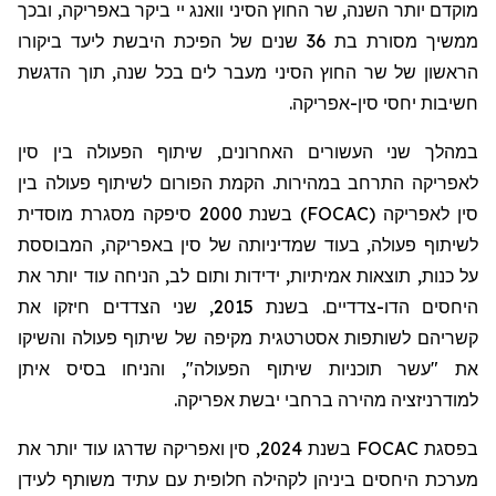
מוקדם יותר השנה, שר החוץ הסיני וואנג יי ביקר באפריקה, ובכך
ממשיך מסורת בת 36 שנים של הפיכת היבשת ליעד ביקורו
הראשון של שר החוץ הסיני מעבר לים בכל שנה, תוך הדגשת
חשיבות יחסי סין-אפריקה.
במהלך שני העשורים האחרונים, שיתוף הפעולה בין סין
לאפריקה התרחב במהירות. הקמת הפורום לשיתוף פעולה בין
סין לאפריקה (
FOCAC
) בשנת 2000 סיפקה מסגרת מוסדית
לשיתוף פעולה, בעוד שמדיניותה של סין באפריקה, המבוססת
על כנות, תוצאות אמיתיות, ידידות ותום לב, הניחה עוד יותר את
היחסים הדו-צדדיים. בשנת 2015, שני הצדדים חיזקו את
קשריהם לשותפות אסטרטגית מקיפה של שיתוף פעולה והשיקו
את "עשר תוכניות שיתוף הפעולה", והניחו בסיס איתן
למודרניזציה מהירה ברחבי יבשת אפריקה.
בפסגת
FOCAC
בשנת 2024, סין ואפריקה שדרגו עוד יותר את
מערכת היחסים ביניהן לקהילה חלופית עם עתיד משותף לעידן