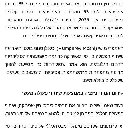
החדש. סין גם הרחיבה את הגישה הפטורה ממכס מ-33 מדינות
אפריקאיות לכל 53 המדינות האפריקאיות בעלות קשרים
דיפלומטיים עד 2025, והפכה לכלכלה הגדולה הראשונה
שהעניקה יחס חד-צדדי של אפס מכס על כל קטגוריות המוצרים
לכל מדינה אפריקאית שעמה יש לה יחסים דיפלומטיים.
האמפרי מושי
(
Humphrey Moshi
)
, כלכלן טנזני בולט, תיאר את
שיתוף הפעולה בין סין לאפריקה כדוגמה משמעותית לסולידריות
הדרום הגלובלית. הוא אמר שסולידריות כזו מסייעת להפוך
מדינות מתפתחות מ"משתתפות פסיביות" ל"מעצבים פעילים"
של כללים בינלאומיים.
קידום המודרניזציה באמצעות שיתוף פעולה מעשי
בעוד שאמון פוליטי מהווה את הבסיס ליחסי סין-אפריקה, שיתוף
הפעולה הכלכלי הפך הן למיצב והן למנוע הצמיחה של השותפות.
על פי נתונים שפרסם מינהל המכס הכללי של סין, הסחר בין סין