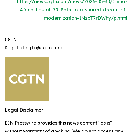
https://news.cgtn.com/news/2026-05-30/China-
Africa-ties-at-70-Path-to-a-shared-dream-of-
modernization-1NzbT7rDWhy/p.html
CGTN 

Digitalcgtn@cgtn.com
Legal Disclaimer:
EIN Presswire provides this news content "as is"
without warranty of any kind. We do not accept any